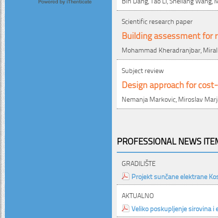
Bin Dang, Tao Li, Sheliang Wang,
Scientific research paper
Building assessment for
Mohammad Kheradranjbar, Miral
Subject review
Design approach for cost-
Nemanja Markovic, Miroslav Marj
PROFESSIONAL NEWS ITEM
GRADILIŠTE
Projekt sunčane elektrane Kos
AKTUALNO
Veliko poskupljenje sirovina 