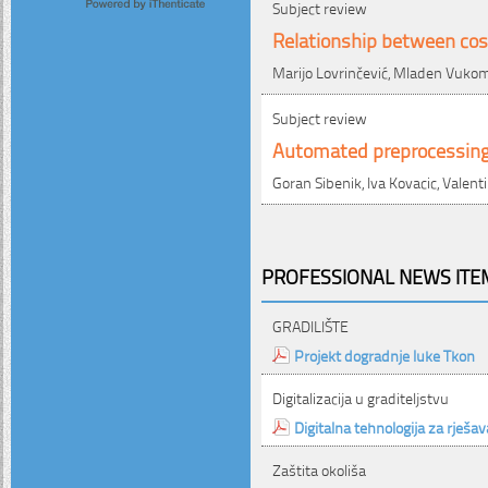
Subject review
Relationship between cost
Marijo Lovrinčević, Mladen Vuko
Subject review
Automated preprocessing o
Goran Sibenik, Iva Kovacic, Valent
PROFESSIONAL NEWS ITEM
GRADILIŠTE
Projekt dogradnje luke Tkon
Digitalizacija u graditeljstvu
Digitalna tehnologija za rješ
Zaštita okoliša