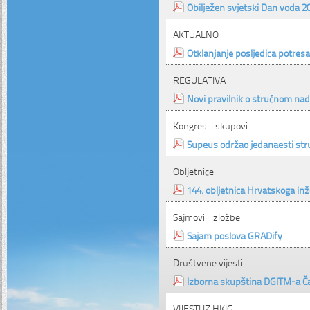
Obilježen svjetski Dan voda 2
AKTUALNO
Otklanjanje posljedica potresa
REGULATIVA
Novi pravilnik o stručnom na
Kongresi i skupovi
Supeus održao jedanaesti str
Obljetnice
144. obljetnica Hrvatskoga in
Sajmovi i izložbe
Sajam poslova GRADify
Društvene vijesti
Izborna skupština DGITM-a Č
VIJESTI IZ HKIG