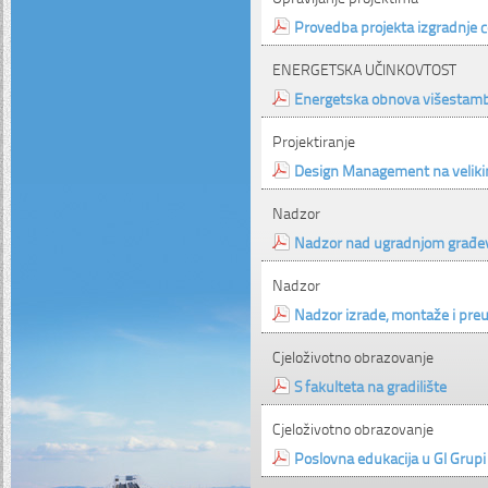
Provedba projekta izgradnje 
ENERGETSKA UČINKOVTOST
Energetska obnova višestam
Projektiranje
Design Management na veliki
Nadzor
Nadzor nad ugradnjom građev
Nadzor
Nadzor izrade, montaže i preu
Cjeloživotno obrazovanje
S fakulteta na gradilište
Cjeloživotno obrazovanje
Poslovna edukacija u GI Grupi