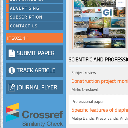
ADVERTISING
SUBSCRIPTION
CONTACT US
IF 2022:
1.1
SUBMIT PAPER
SCIENTIFIC AND PROFESS
TRACK ARTICLE
Subject review
Construction project moni
JOURNAL FLYER
Mirko Orešković
Professional paper
Specific features of diap
Matija Bandić, Krešo Ivandić, And