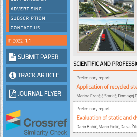
ADVERTISING
SUBSCRIPTION
CONTACT US
IF 2022:
1.1
SUBMIT PAPER
SCIENTIFIC AND PROFESS
TRACK ARTICLE
Preliminary report
Application of recycled st
JOURNAL FLYER
Marina Frančić Smrkić, Domagoj D
Preliminary report
Evaluation of static and 
Dario Babić, Mario Fiolić, Daiva Ži