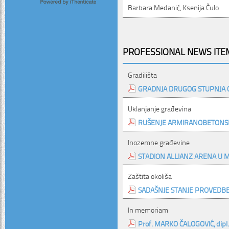
Barbara Medanić, Ksenija Čulo
PROFESSIONAL NEWS ITEM
Gradilišta
GRADNJA DRUGOG STUPNJA 
Uklanjanje građevina
RUŠENJE ARMIRANOBETONSK
Inozemne građevine
STADION ALLIANZ ARENA U
Zaštita okoliša
SADAŠNJE STANJE PROVEDBE
In memoriam
Prof. MARKO ČALOGOVIĆ, dipl. i