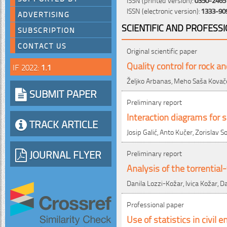
ISSN (electronic version):
1333-90
ADVERTISING
SCIENTIFIC AND PROFESS
SUBSCRIPTION
CONTACT US
Original scientific paper
Quality control for rock a
IF 2022:
1.1
Željko Arbanas, Meho Saša Kovač
SUBMIT PAPER
Preliminary report
Interaction diagrams for
TRACK ARTICLE
Josip Galić, Anto Kučer, Zorislav S
JOURNAL FLYER
Preliminary report
Analysis of the torrentia
Danila Lozzi-Kožar, Ivica Kožar, D
Professional paper
Use of statistics in civil 