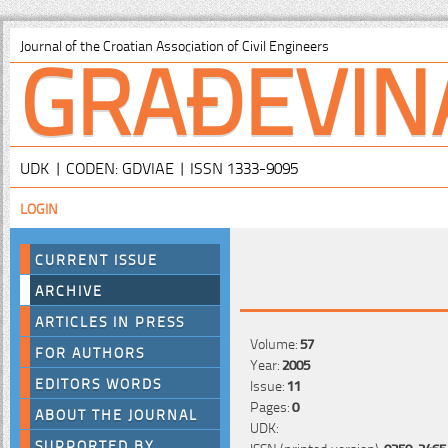
GRAĐEVIN
Journal of the Croatian Association of Civil Engineers
UDK | CODEN: GDVIAE | ISSN 1333-9095
LOGIN
CURRENT ISSUE
ARCHIVE
ARTICLES IN PRESS
Volume:
57
FOR AUTHORS
Year:
2005
EDITORS WORDS
Issue:
11
Pages:
0
ABOUT THE JOURNAL
UDK:
SUPPORTED BY
ISSN (printed version):
0350-2465