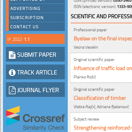
ISSN (electronic version):
1333-90
ADVERTISING
SCIENTIFIC AND PROFESS
SUBSCRIPTION
CONTACT US
Professional paper
Byelaw on the final inspect
IF 2022:
1.1
Vesna Veselin
SUBMIT PAPER
Original scientific paper
Influence of traffic loa
TRACK ARTICLE
Planko Rožić
JOURNAL FLYER
Original scientific paper
Classification of timber
Vlatka Rajčić, Adriana Bjelanović
Subject review
Strengthening reinforced-