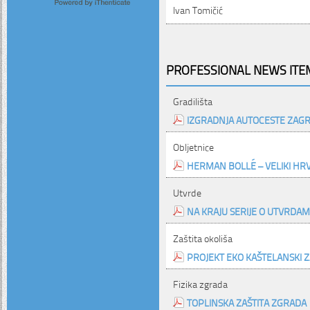
Ivan Tomičić
PROFESSIONAL NEWS ITEM
Gradilišta
IZGRADNJA AUTOCESTE ZAGR
Obljetnice
HERMAN BOLLÉ – VELIKI HRV
Utvrde
NA KRAJU SERIJE O UTVRDA
Zaštita okoliša
PROJEKT EKO KAŠTELANSKI Z
Fizika zgrada
TOPLINSKA ZAŠTITA ZGRADA