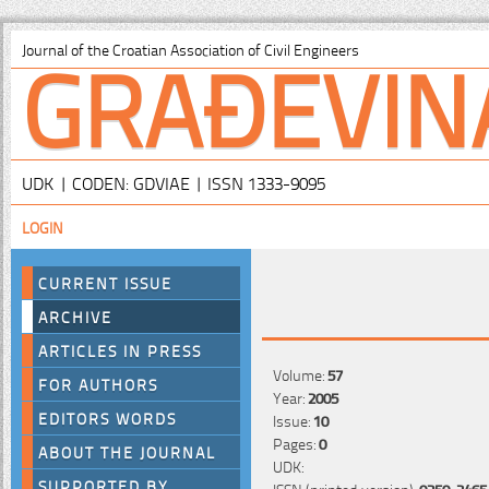
GRAĐEVIN
Journal of the Croatian Association of Civil Engineers
UDK | CODEN: GDVIAE | ISSN 1333-9095
LOGIN
CURRENT ISSUE
ARCHIVE
ARTICLES IN PRESS
Volume:
57
FOR AUTHORS
Year:
2005
EDITORS WORDS
Issue:
10
Pages:
0
ABOUT THE JOURNAL
UDK:
SUPPORTED BY
ISSN (printed version):
0350-2465