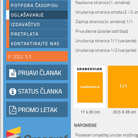
Naslovna stranica (1. omotna)
POTPORA ČASOPISU
Unutarnja stranica omota (2. i 3. 
OGLAŠAVANJE
Zadnja stranica (4. omotna) 1/1
IZDAVAŠTVO
Prva desna (poslije sadržaja)
PRETPLATA
Unutarnja stranica 1/1 (varijante)
KONTAKTIRAJTE NAS
Unutarnja stranica 1/2 (varijante)
IF 2022:
1.1
PRIJAVI ČLANAK
STATUS ČLANKA
PROMO LETAK
NAPOMENE
Poseban smještaj unutar knjižnog