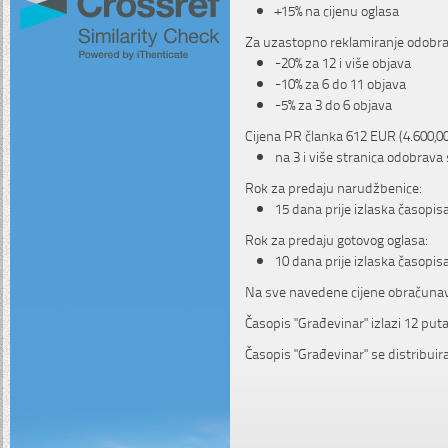
+15% na cijenu oglasa
Za uzastopno reklamiranje odobra
-20% za 12 i više objava
-10% za 6 do 11 objava
-5% za 3 do 6 objava
Cijena PR članka 612 EUR (4.600,00
na 3 i više stranica odobrava
Rok za predaju narudžbenice:
15 dana prije izlaska časopis
Rok za predaju gotovog oglasa:
10 dana prije izlaska časopis
Na sve navedene cijene obračuna
Časopis "Građevinar" izlazi 12 pu
Časopis "Građevinar" se distribuir