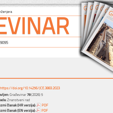
EVINAR
nženjera
-9095
https://doi.org/10.14256/JCE.3883.2023
vljen:
Građevinar
78
(2026) 5
rada:
Znanstveni rad
zmi članak (HR verzija):
PDF
zmi članak (EN verzija):
PDF