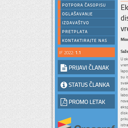
Ek
POTPORA ČASOPISU
OGLAŠAVANJE
di
IZDAVAŠTVO
v
PRETPLATA
Miod
KONTAKTIRAJTE NAS
Saž
IF 2022:
1.1
U ok
vre
PRIJAVI ČLANAK
lapo
su i
sva
STATUS ČLANKA
disk
labo
PROMO LETAK
nove
eks
disk
prik
istr