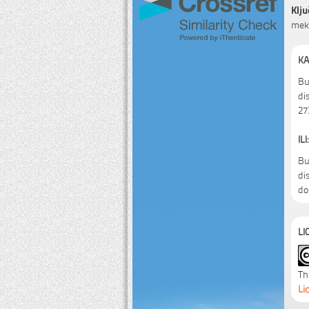
Klju
meka
KA
Bu
di
27
ILI:
Bu
di
do
LI
Th
Li