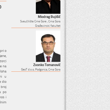
o
Miodrag Bujišić
Sveučilište Crne Gore , Crna Gora
Građevinski fakultet
pri o
ene,
zorci
Zvonko Tomanović
je na
GeoT d.o.o, Podgorica, Crna Gora
loha
ani u
e dio
 broj
a po
nos i
alnim