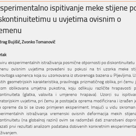
sperimentalno ispitivanje meke stijene p
skontinuitetimu u uvjetima ovisnim o
remenu
rag Bujišić,
Zvonko Tomanović
etak
viru eksperimentalnih istraživanja posmične otpornosti po diskontinuitetu 
menu ovisnim uvjetima provedeni su pokusi na tri uzorka meke stij
rovitoga vapnenca koja su uzorkovana iz otvorenoga bazena u Pljevljima. U
stih geometrijskih karakteristika, pravilnoga prizmatičnog oblika, pri čemu 
kom oblikovana umjetna pukotina, koju odlikuju različite hrapavosti p
ontinuiteta (glatka, valovita i umjereno hrapava). Uzorci su ispitiv
ratorijskim uvjetima, pri čemu je postojeća oprema modificirana i izrađen j
 opreme da bi se izveo primjeren eksperiment. Imajući u vidu skroman
perimentalnih istraživanja vremenski ovisnih deformacija mekih stijen
ontinuitetu (na globalnoj razini) ovim se radomželi dati znanstveni dopri
azati prvi rezultati analizom podataka dobivenih konkretnim eksperiment
aživanjem.