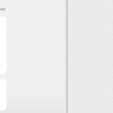
vost
.
,