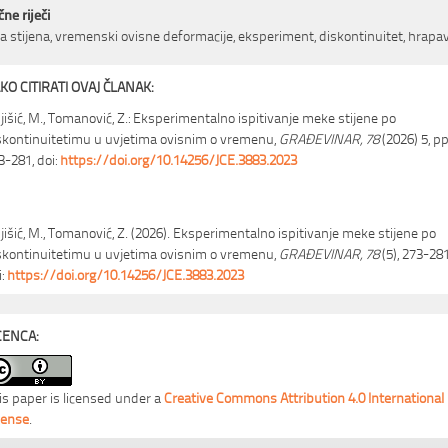
čne riječi
 stijena, vremenski ovisne deformacije, eksperiment, diskontinuitet, hrapa
KO CITIRATI OVAJ ČLANAK:
jišić, M., Tomanović, Z.: Eksperimentalno ispitivanje meke stijene po
skontinuitetimu u uvjetima ovisnim o vremenu,
GRAĐEVINAR, 78
(2026) 5, pp
3-281, doi:
https://doi.org/10.14256/JCE.3883.2023
jišić, M., Tomanović, Z. (2026). Eksperimentalno ispitivanje meke stijene po
skontinuitetimu u uvjetima ovisnim o vremenu,
GRAĐEVINAR, 78
(5), 273-281
i:
https://doi.org/10.14256/JCE.3883.2023
CENCA:
is paper is licensed under a
Creative Commons Attribution 4.0 International
cense
.