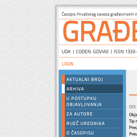
GRAĐ
Časopis Hrvatskog saveza građevinskih i
UDK | CODEN: GDVIAE | ISSN 1333
LOGIN
AKTUALNI BROJ
ARHIVA
U POSTUPKU
OBJAVLJIVANJA
DOI:
ZA AUTORE
Obja
Tip 
RIJEČ UREDNIKA
Preu
O ČASOPISU
Preu